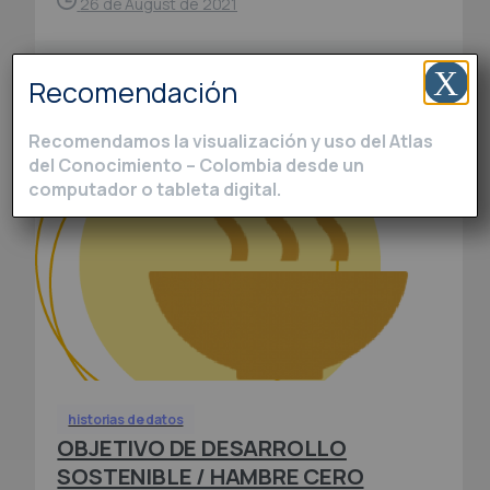
26 de August de 2021
X
Recomendación
Read more
Recomendamos la visualización y uso del Atlas
del Conocimiento – Colombia desde un
computador o tableta digital.
historias de datos
OBJETIVO DE DESARROLLO
SOSTENIBLE / HAMBRE CERO